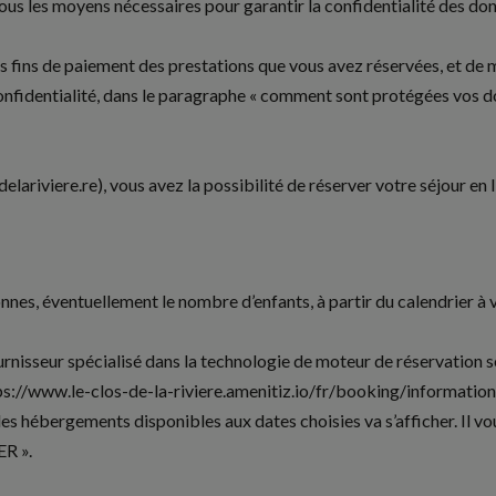
tous les moyens nécessaires pour garantir la confidentialité des do
fins de paiement des prestations que vous avez réservées, et de m
confidentialité, dans le paragraphe « comment sont protégées vos 
sdelariviere.re), vous avez la possibilité de réserver votre séjour en
es, éventuellement le nombre d’enfants, à partir du calendrier à vot
urnisseur spécialisé dans la technologie de moteur de réservation 
ps://www.le-clos-de-la-riviere.amenitiz.io/fr/booking/informatio
s hébergements disponibles aux dates choisies va s’afficher. Il v
ER ».