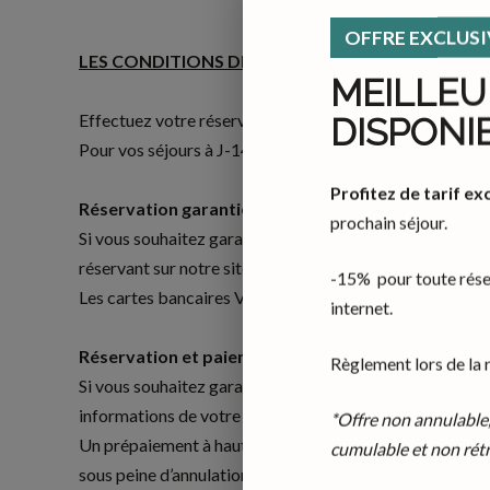
OFFRE EXCLUSI
LES CONDITIONS DE RÈGLEMENT
MEILLEU
Effectuez votre réservation sur notre site Internet afin
DISPONI
Pour vos séjours à J-14, le règlement par carte bancaire
Profitez de tarif ex
Réservation garantie par carte bancaire
prochain séjour.
Si vous souhaitez garantir votre réservation par carte b
réservant sur notre site web, vos informations bancaire
-15% pour toute réser
Les cartes bancaires VISA, MASTERCARD et AMERIC
internet.
Réservation et paiement par virement
Règlement lors de la 
Si vous souhaitez garantir votre réservation par vireme
informations de votre virement.
*Offre non annulable
Un prépaiement à hauteur de 100% du montant total de 
cumulable et non rétr
sous peine d’annulation de celui-ci.