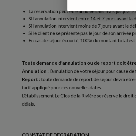
La réservation peut être annulée sans frais jusqu’à 14
Si l’annulation intervient entre 14 et 7 jours avant l
Si l’annulation intervient moins de 7 jours avant le d
Si le client ne se présente pas le jour de son arrivé
En cas de séjour écourté, 100% du montant total est 
Toute demande d’annulation ou de report doit être
Annulation :
l’annulation de votre séjour pour cause de
Report :
toute demande de report de séjour devra être en
tarif appliqué pour ces nouvelles dates.
L’établissement Le Clos de la Rivière se réserve le droit
délais.
CONSTAT DE DEGRADATION