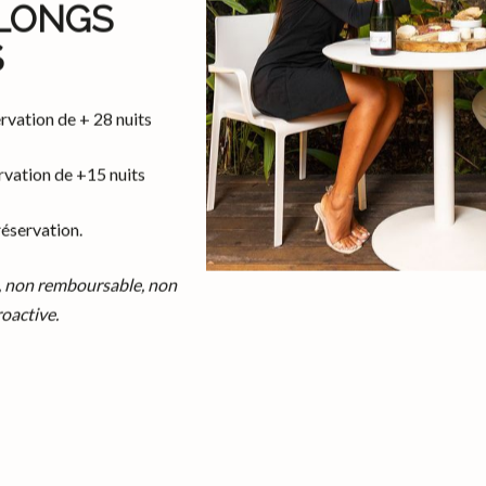
LONGS
S
our une somme totale n’excédant pas 1000€.
rvation de + 28 nuits
os de la Rivière n’accepte pas de règlement par chèque
pour év
rvation de +15 nuits
 nuits minimum et 89 nuits maximum.
réservation.
nt total vous sera demandé afin de garantir votre séjour.
, non remboursable, non
oactive.
tenus en fonction du délai entre les dates d'annulation :