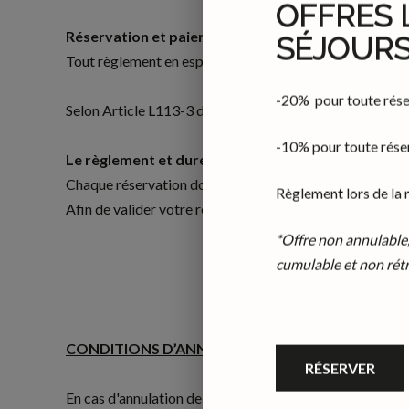
OFFRES 
Réservation et paiement en espèces
SÉJOUR
Tout règlement en espèces doit se faire sur place et p
-20% pour toute rése
Selon Article L113-3 du code de la consommation, le
Cl
-10% pour toute rése
Le règlement et durée de séjour
Chaque réservation doit correspondre à un séjour de 3
Règlement lors de la 
Afin de valider votre réservation, le règlement du monta
*Offre non annulable
cumulable et non rétr
CONDITIONS D’ANNULATION ET DE REPORT
RÉSERVER
En cas d'annulation de la réservation, des frais seront re