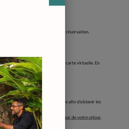
d’un suivi personnalisé pour votre réservation.
ations de votre carte bancaire ou carte virtuelle. En
mail à contact@closdelariviere.re afin d’obtenir les
ire
à minima 14 jours avant le 1er jour de votre séjour
,