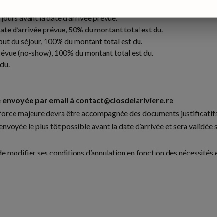
 jours avant la date d’arrivée prévue.
a date d’arrivée prévue, 50% du montant total est du.
ébut du séjour, 100% du montant total est du.
e prévue (no-show), 100% du montant total est du.
du.
 envoyée par email à contact@closdelariviere.re
 force majeure devra être accompagnée des documents justificatifs 
voyée le plus tôt possible avant la date d’arrivée et sera validée s
 de modifier ses conditions d’annulation en fonction des nécessités e