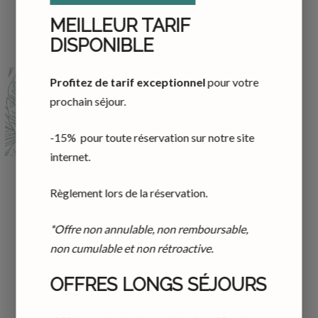
MEILLEUR TARIF
DISPONIBLE
Profitez de tarif exceptionnel
pour votre
prochain séjour.
-15% pour toute réservation sur notre site
internet.
CHAMPAC
Règlement lors de la réservation.
40m²
1 lit 160x200 cm
2 adultes
*Offre non annulable, non remboursable,
non cumulable et non rétroactive.
Appartement confortable et spacieux au 1er étage,
OFFRES LONGS SÉJOURS
avec du mobilier de designers. Il est équipé d'une
chambre de 15m2, d’un salon avec une cuisine toute