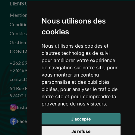
LIENS UTILES
Mentions légales
Nous utilisons des
Conditions générales de vente
cookies
Cookies
Gestion des cookies
Nous utilisons des cookies et
CONTACT
d'autres technologies de suivi
pour améliorer votre expérience
+262 693 00 76 48
de navigation sur notre site, pour
+262 693 00 67 63
vous montrer un contenu
contact@closdelariviere.re
personnalisé et des publicités
54 Rue Militaire, Saint-Denis
ciblées, pour analyser le trafic de
97400, La Réunion
notre site et pour comprendre la
provenance de nos visiteurs.
Instagram
J'accepte
Facebook
Je refuse