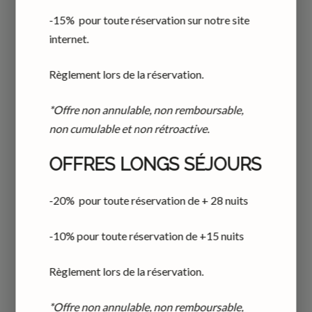
séjour.
-15% pour toute réservation sur notre site
internet.
-15% pour 1 ou 2 personnes pour toute réservation sur
notre site internet.
Règlement lors de la réservation.
Règlement lors de la réservation.
*Offre non annulable, non remboursable,
non cumulable et non rétroactive.
*Offre non annulable, non remboursable, non cumulable
et non rétroactive.
OFFRES LONGS SÉJOURS
-20% pour toute réservation de + 28 nuits
RÉSERVER
-10% pour toute réservation de +15 nuits
Règlement lors de la réservation.
*Offre non annulable, non remboursable,